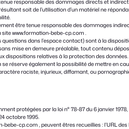
nue responsable des dommages directs et indirects ca
sultant soit de l’utilisation d’un matériel ne réponda
lité.
ment être tenue responsable des dommages indirect
 du site www.formation-bebe-cp.com .
s questions dans l’espace contact) sont à la disposit
 sans mise en demeure préalable, tout contenu déposé
aux dispositions relatives à la protection des données.
 réserve également la possibilité de mettre en cause
ctère raciste, injurieux, diffamant, ou pornographique
t protégées par la loi n° 78-87 du 6 janvier 1978, la
24 octobre 1995.
n-bebe-cp.com , peuvent êtres recueillies : l’URL des l