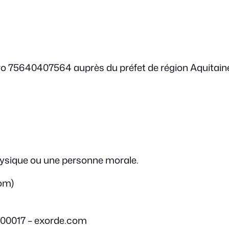
éro 75640407564 auprès du préfet de région Aquitai
hysique ou une personne morale.
com)
00017 – exorde.com