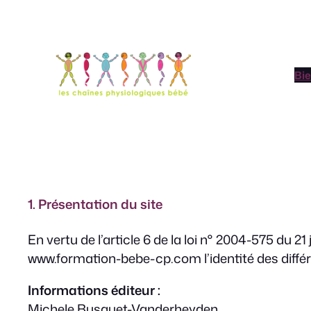
Aller
au
contenu
Bi
1. Présentation du site
En vertu de l’article 6 de la loi n° 2004-575 du 2
www.formation-bebe-cp.com l’identité des différe
Informations éditeur :
Michele Busquet-Vanderheyden