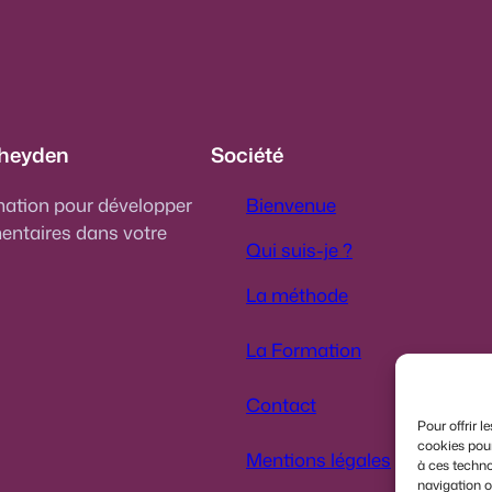
heyden
Société
mation pour développer
Bienvenue
entaires dans votre
Qui suis-je ?
La méthode
La Formation
Contact
Pour offrir l
cookies pour
Mentions légales
à ces techno
navigation ou