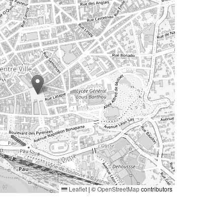
Leaflet
|
©
OpenStreetMap
contributors