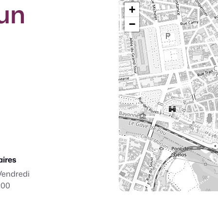
un
+
−
aires
Vendredi
:00