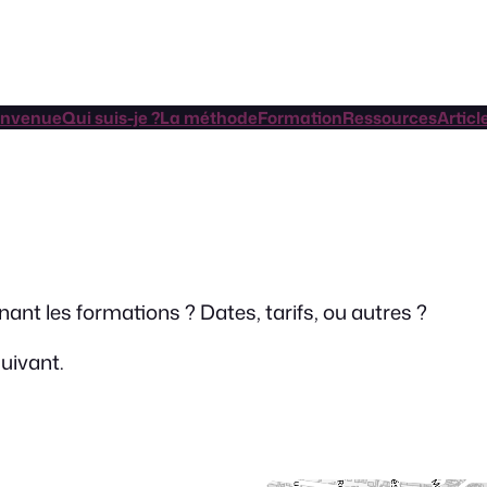
envenue
Qui suis-je ?
La méthode
Formation
Ressources
Articl
nt les formations ? Dates, tarifs, ou autres ?
uivant.